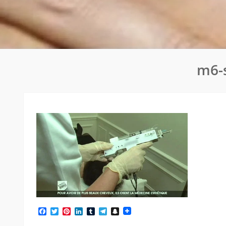
m6-
Facebook
Twitter
Pinterest
LinkedIn
Tumblr
Telegram
Snapchat