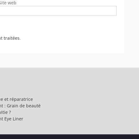
Site web
t traitées
.
e et réparatrice
t : Grain de beauté
itie ?
t Eye Liner