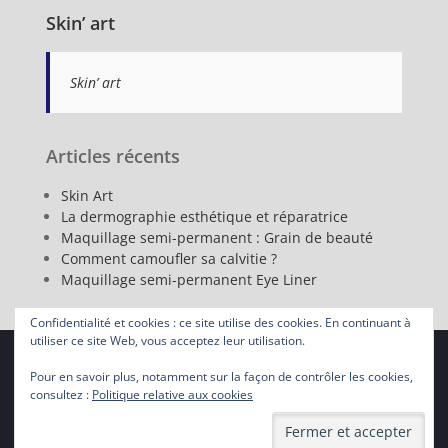
Skin’ art
Skin’ art
Articles récents
Skin Art
La dermographie esthétique et réparatrice
Maquillage semi-permanent : Grain de beauté
Comment camoufler sa calvitie ?
Maquillage semi-permanent Eye Liner
Confidentialité et cookies : ce site utilise des cookies. En continuant à
utiliser ce site Web, vous acceptez leur utilisation.
Skin Art 2016 - 2023 All rights reserved.
Pour en savoir plus, notamment sur la façon de contrôler les cookies,
Mentions légales
Politique de confidentialité
consultez :
Politique relative aux cookies
Proudly powered by WordPress
|
Photo Perfect by
WEN
Themes